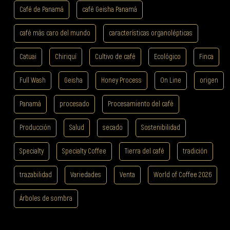
Café de Panamá
café Geisha Panamá
café más caro del mundo
características organolépticas
Catuai
Chiriquí
Cultivo de café
Ecológico
Finca
Full Wash
Geisha
Honey Process
On Line
origen
Panamá
procesado
Procesamiento del café
Producción
Salud
secado
Sostenibilidad
Specialty
Specialty Coffee
Tierra del café
tradición
trazabilidad
Variedades
Venta
World of Coffee 2026
Árboles de sombra