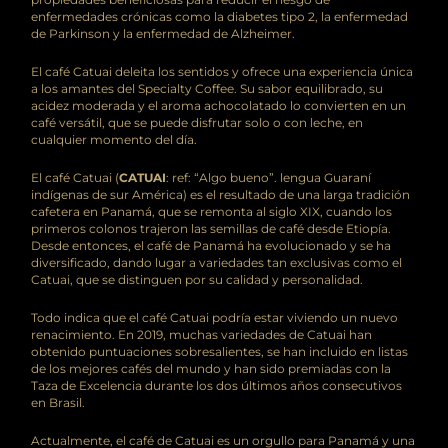
enfermedades crónicas como la diabetes tipo 2, la enfermedad
de Parkinson y la enfermedad de Alzheimer.
El café Catuai deleita los sentidos y ofrece una experiencia única
a los amantes del Specialty Coffee. Su sabor equilibrado, su
acidez moderada y el aroma achocolatado lo convierten en un
café versátil, que se puede disfrutar solo o con leche, en
cualquier momento del día.
El café Catuai (
CATUAI
: ref: “Algo bueno”. lengua Guaraní
indígenas de sur América) es el resultado de una larga tradición
cafetera en Panamá, que se remonta al siglo XIX, cuando los
primeros colonos trajeron las semillas de café desde Etiopía.
Desde entonces, el café de Panamá ha evolucionado y se ha
diversificado, dando lugar a variedades tan exclusivas como el
Catuai, que se distinguen por su calidad y personalidad.
Todo indica que el café Catuai podría estar viviendo un nuevo
renacimiento. En 2019, muchas variedades de Catuai han
obtenido puntuaciones sobresalientes, se han incluido en listas
de los mejores cafés del mundo y han sido premiadas con la
Taza de Excelencia durante los dos últimos años consecutivos
en Brasil.
Actualmente, el café de Catuai es un orgullo para Panamá y una