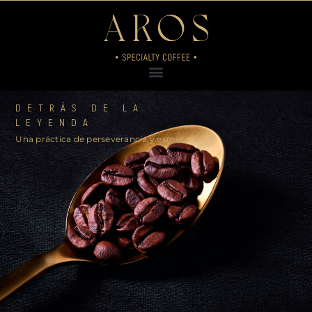
Ir
al
contenido
DETRÁS DE LA
LEYENDA
Una práctica de perseverancia y esmero