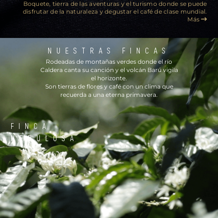
Boquete, tierra de las aventuras y el turismo donde se puede
disfrutar de la naturaleza y degustar el café de clase mundial.
Más
NUESTRAS FINCAS
Rodeadas de montañas verdes donde el río
Caldera canta su canción y el volcán Barú vigila
el horizonte.
Son tierras de flores y café con un clima que
recuerda a una eterna primavera.
FINCA
NEBULOSA