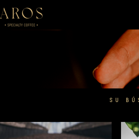
Ir
al
contenido
SU BÚ