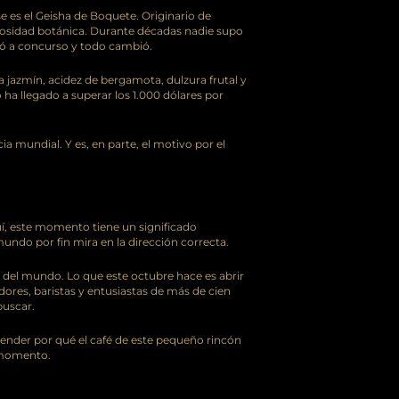
e es el Geisha de Boquete. Originario de
riosidad botánica. Durante décadas nadie supo
tó a concurso y todo cambió.
a jazmín, acidez de bergamota, dulzura frutal y
 ha llegado a superar los 1.000 dólares por
a mundial. Y es, en parte, el motivo por el
uí, este momento tiene un significado
 mundo por fin mira en la dirección correcta.
s del mundo. Lo que este octubre hace es abrir
res, baristas y entusiastas de más de cien
buscar.
tender por qué el café de este pequeño rincón
 momento.