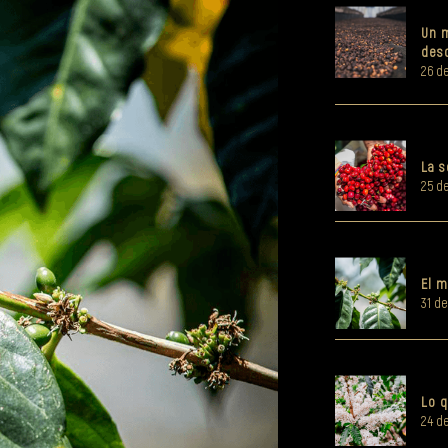
Un 
desc
26 de
La s
25 d
El m
31 d
Lo q
24 de