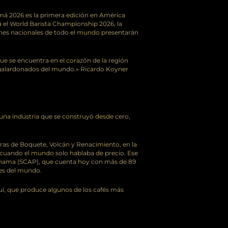
amá 2026 es la primera edición en América
ará el World Barista Championship 2026, la
nes nacionales de todo el mundo presentarán
ue se encuentra en el corazón de la región
 galardonados del mundo.» Ricardo Koyner
 una industria que se construyó desde cero,
toras de Boquete, Volcán y Renacimiento, en la
d cuando el mundo solo hablaba de precio. Ese
 Panama (SCAP), que cuenta hoy con más de 89
es del mundo.
quí, que produce algunos de los cafés más