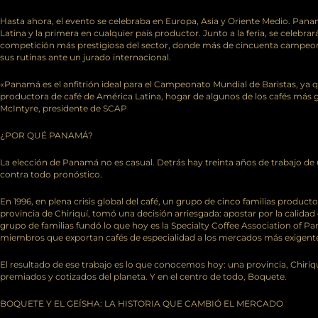
Hasta ahora, el evento se celebraba en Europa, Asia y Oriente Medio. Pan
Latina y la primera en cualquier país productor. Junto a la feria, se celebr
competición más prestigiosa del sector, donde más de cincuenta campeo
sus rutinas ante un jurado internacional.
«Panamá es el anfitrión ideal para el Campeonato Mundial de Baristas, ya q
productora de café de América Latina, hogar de algunos de los cafés más
McIntyre, presidente de SCAP
¿POR QUÉ PANAMÁ?
La elección de Panamá no es casual. Detrás hay treinta años de trabajo de
contra todo pronóstico.
En 1996, en plena crisis global del café, un grupo de cinco familias produc
provincia de Chiriquí, tomó una decisión arriesgada: apostar por la calida
grupo de familias fundó lo que hoy es la Specialty Coffee Association of
miembros que exportan cafés de especialidad a los mercados más exigent
El resultado de ese trabajo es lo que conocemos hoy: una provincia, Chiri
premiados y cotizados del planeta. Y en el centro de todo, Boquete.
BOQUETE Y EL GEÍSHA: LA HISTORIA QUE CAMBIÓ EL MERCADO